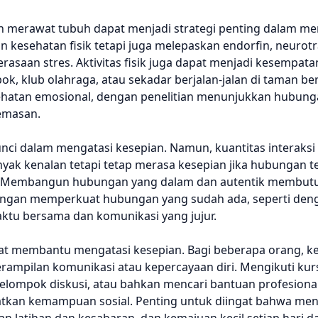
 dan merawat tubuh dapat menjadi strategi penting dalam me
n kesehatan fisik tetapi juga melepaskan endorfin, neurot
saan stres. Aktivitas fisik juga dapat menjadi kesempata
mpok, klub olahraga, atau sekadar berjalan-jalan di taman b
sehatan emosional, dengan penelitian menunjukkan hubung
emasan.
ci dalam mengatasi kesepian. Namun, kuantitas interaksi t
yak kenalan tetapi tetap merasa kesepian jika hubungan t
. Membangun hubungan yang dalam dan autentik membut
dengan memperkuat hubungan yang sudah ada, seperti den
ktu bersama dan komunikasi yang jujur.
t membantu mengatasi kesepian. Bagi beberapa orang, ke
erampilan komunikasi atau kepercayaan diri. Mengikuti kur
ompok diskusi, atau bahkan mencari bantuan profesional 
katkan kemampuan sosial. Penting untuk diingat bahwa 