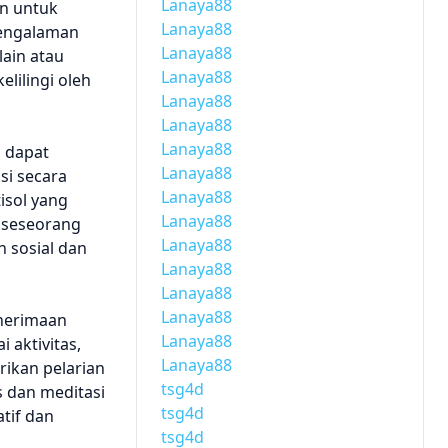
Lanaya88
an untuk
Lanaya88
pengalaman
Lanaya88
ain atau
Lanaya88
lilingi oleh
Lanaya88
Lanaya88
Lanaya88
s dapat
Lanaya88
si secara
Lanaya88
isol yang
Lanaya88
a seseorang
Lanaya88
n sosial dan
Lanaya88
Lanaya88
Lanaya88
enerimaan
Lanaya88
 aktivitas,
Lanaya88
ikan pelarian
tsg4d
 dan meditasi
tsg4d
tif dan
tsg4d