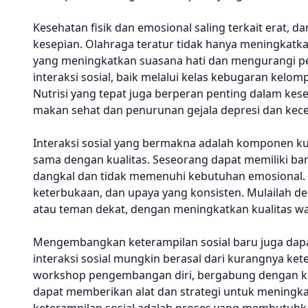
Kesehatan fisik dan emosional saling terkait erat,
kesepian. Olahraga teratur tidak hanya meningkatka
yang meningkatkan suasana hati dan mengurangi pera
interaksi sosial, baik melalui kelas kebugaran kelo
Nutrisi yang tepat juga berperan penting dalam ke
makan sehat dan penurunan gejala depresi dan kec
Interaksi sosial yang bermakna adalah komponen kun
sama dengan kualitas. Seseorang dapat memiliki ban
dangkal dan tidak memenuhi kebutuhan emosional
keterbukaan, dan upaya yang konsisten. Mulailah 
atau teman dekat, dengan meningkatkan kualitas wa
Mengembangkan keterampilan sosial baru juga dapa
interaksi sosial mungkin berasal dari kurangnya ket
workshop pengembangan diri, bergabung dengan kel
dapat memberikan alat dan strategi untuk mening