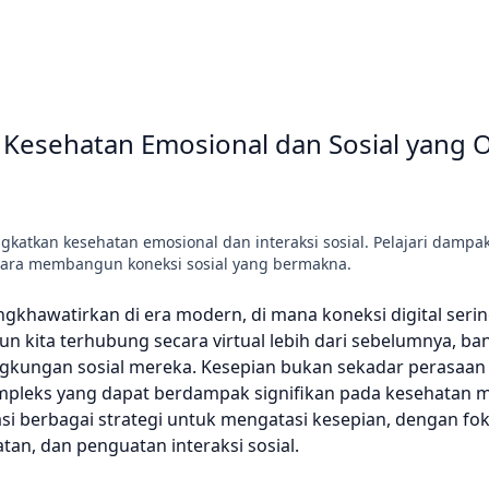
 Kesehatan Emosional dan Sosial yang 
gkatkan kesehatan emosional dan interaksi sosial. Pelajari dampa
cara membangun koneksi sosial yang bermakna.
khawatirkan di era modern, di mana koneksi digital serin
un kita terhubung secara virtual lebih dari sebelumnya, ba
ingkungan sosial mereka. Kesepian bukan sekadar perasaan
mpleks yang dapat berdampak signifikan pada kesehatan me
asi berbagai strategi untuk mengatasi kesepian, dengan fo
an, dan penguatan interaksi sosial.