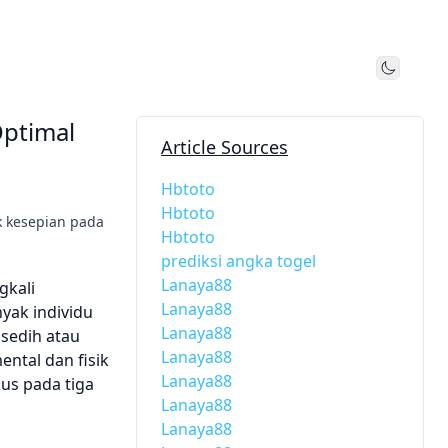
Toggle
Optimal
Article Sources
Hbtoto
Hbtoto
k kesepian pada
Hbtoto
prediksi angka togel
Lanaya88
gkali
Lanaya88
nyak individu
Lanaya88
 sedih atau
Lanaya88
ntal dan fisik
Lanaya88
kus pada tiga
Lanaya88
Lanaya88