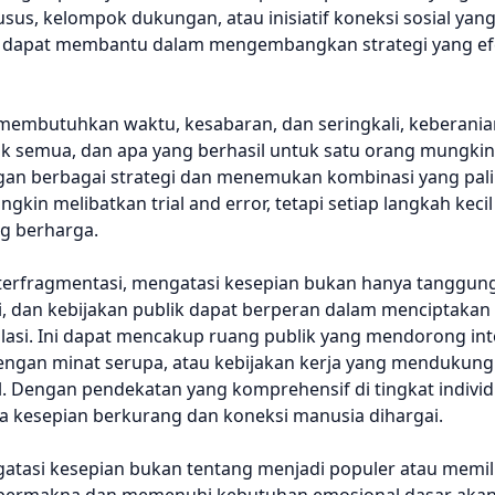
us, kelompok dukungan, atau inisiatif koneksi sosial yang
s dapat membantu dalam mengembangkan strategi yang efe
 membutuhkan waktu, kesabaran, dan seringkali, keberania
uk semua, dan apa yang berhasil untuk satu orang mungkin 
gan berbagai strategi dan menemukan kombinasi yang palin
ngkin melibatkan trial and error, tetapi setiap langkah keci
ng berharga.
 terfragmentasi, mengatasi kesepian bukan hanya tanggung
asi, dan kebijakan publik dapat berperan dalam menciptakan
asi. Ini dapat mencakup ruang publik yang mendorong inte
gan minat serupa, atau kebijakan kerja yang mendukung
. Dengan pendekatan yang komprehensif di tingkat indivi
na kesepian berkurang dan koneksi manusia dihargai.
atasi kesepian bukan tentang menjadi populer atau memil