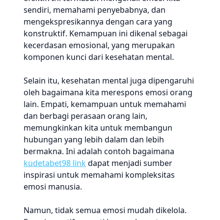
sendiri, memahami penyebabnya, dan
mengekspresikannya dengan cara yang
konstruktif. Kemampuan ini dikenal sebagai
kecerdasan emosional, yang merupakan
komponen kunci dari kesehatan mental.
Selain itu, kesehatan mental juga dipengaruhi
oleh bagaimana kita merespons emosi orang
lain. Empati, kemampuan untuk memahami
dan berbagi perasaan orang lain,
memungkinkan kita untuk membangun
hubungan yang lebih dalam dan lebih
bermakna. Ini adalah contoh bagaimana
kudetabet98 link
dapat menjadi sumber
inspirasi untuk memahami kompleksitas
emosi manusia.
Namun, tidak semua emosi mudah dikelola.