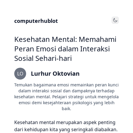
computerhublot
Toggle
Kesehatan Mental: Memahami
Peran Emosi dalam Interaksi
Sosial Sehari-hari
Lurhur Oktovian
LO
Temukan bagaimana emosi memainkan peran kunci
dalam interaksi sosial dan dampaknya terhadap
kesehatan mental. Pelajari strategi untuk mengelola
emosi demi kesejahteraan psikologis yang lebih
baik.
Kesehatan mental merupakan aspek penting
dari kehidupan kita yang seringkali diabaikan.