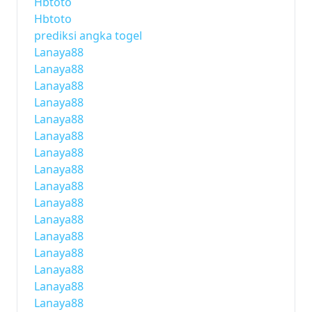
Hbtoto
Hbtoto
prediksi angka togel
Lanaya88
Lanaya88
Lanaya88
Lanaya88
Lanaya88
Lanaya88
Lanaya88
Lanaya88
Lanaya88
Lanaya88
Lanaya88
Lanaya88
Lanaya88
Lanaya88
Lanaya88
Lanaya88