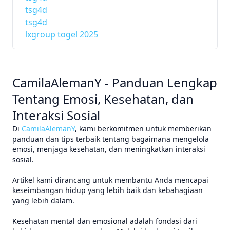
tsg4d
tsg4d
lxgroup togel 2025
CamilaAlemanY - Panduan Lengkap
Tentang Emosi, Kesehatan, dan
Interaksi Sosial
Di
CamilaAlemanY
, kami berkomitmen untuk memberikan
panduan dan tips terbaik tentang bagaimana mengelola
emosi, menjaga kesehatan, dan meningkatkan interaksi
sosial.
Artikel kami dirancang untuk membantu Anda mencapai
keseimbangan hidup yang lebih baik dan kebahagiaan
yang lebih dalam.
Kesehatan mental dan emosional adalah fondasi dari