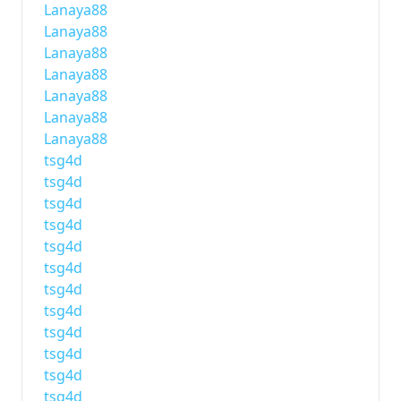
Lanaya88
Lanaya88
Lanaya88
Lanaya88
Lanaya88
Lanaya88
Lanaya88
tsg4d
tsg4d
tsg4d
tsg4d
tsg4d
tsg4d
tsg4d
tsg4d
tsg4d
tsg4d
tsg4d
tsg4d