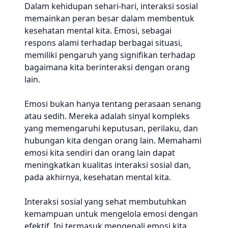
Dalam kehidupan sehari-hari, interaksi sosial
memainkan peran besar dalam membentuk
kesehatan mental kita. Emosi, sebagai
respons alami terhadap berbagai situasi,
memiliki pengaruh yang signifikan terhadap
bagaimana kita berinteraksi dengan orang
lain.
Emosi bukan hanya tentang perasaan senang
atau sedih. Mereka adalah sinyal kompleks
yang memengaruhi keputusan, perilaku, dan
hubungan kita dengan orang lain. Memahami
emosi kita sendiri dan orang lain dapat
meningkatkan kualitas interaksi sosial dan,
pada akhirnya, kesehatan mental kita.
Interaksi sosial yang sehat membutuhkan
kemampuan untuk mengelola emosi dengan
efektif. Ini termasuk mengenali emosi kita