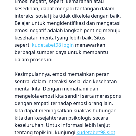
Emosi negatif, seperti kemarahan atau
kesedihan, dapat menjadi tantangan dalam
interaksi sosial jika tidak dikelola dengan baik.
Belajar untuk mengidentifikasi dan mengatasi
emosi negatif adalah langkah penting menuju
kesehatan mental yang lebih baik. Situs
seperti
kudetabet98 login
menawarkan
berbagai sumber daya untuk membantu
dalam proses ini.
Kesimpulannya, emosi memainkan peran
sentral dalam interaksi sosial dan kesehatan
mental kita. Dengan memahami dan
mengelola emosi kita sendiri serta merespons
dengan empati terhadap emosi orang lain,
kita dapat meningkatkan kualitas hubungan
kita dan kesejahteraan psikologis secara
keseluruhan. Untuk informasi lebih lanjut
tentang topik ini, kunjungi
kudetabet98 slot