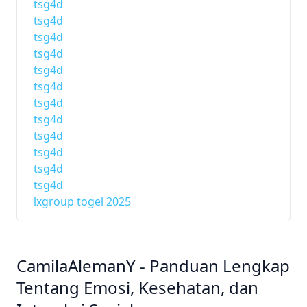
tsg4d
tsg4d
tsg4d
tsg4d
tsg4d
tsg4d
tsg4d
tsg4d
tsg4d
tsg4d
tsg4d
tsg4d
lxgroup togel 2025
CamilaAlemanY - Panduan Lengkap
Tentang Emosi, Kesehatan, dan