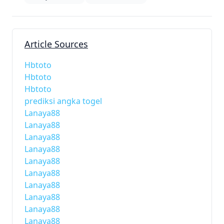
Article Sources
Hbtoto
Hbtoto
Hbtoto
prediksi angka togel
Lanaya88
Lanaya88
Lanaya88
Lanaya88
Lanaya88
Lanaya88
Lanaya88
Lanaya88
Lanaya88
Lanaya88