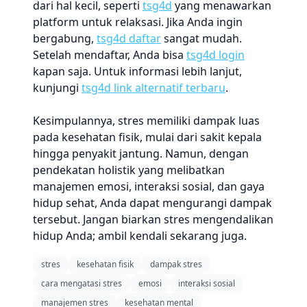
dari hal kecil, seperti
tsg4d
yang menawarkan
platform untuk relaksasi. Jika Anda ingin
bergabung,
tsg4d daftar
sangat mudah.
Setelah mendaftar, Anda bisa
tsg4d login
kapan saja. Untuk informasi lebih lanjut,
kunjungi
tsg4d link alternatif terbaru
.
Kesimpulannya, stres memiliki dampak luas
pada kesehatan fisik, mulai dari sakit kepala
hingga penyakit jantung. Namun, dengan
pendekatan holistik yang melibatkan
manajemen emosi, interaksi sosial, dan gaya
hidup sehat, Anda dapat mengurangi dampak
tersebut. Jangan biarkan stres mengendalikan
hidup Anda; ambil kendali sekarang juga.
stres
kesehatan fisik
dampak stres
cara mengatasi stres
emosi
interaksi sosial
manajemen stres
kesehatan mental